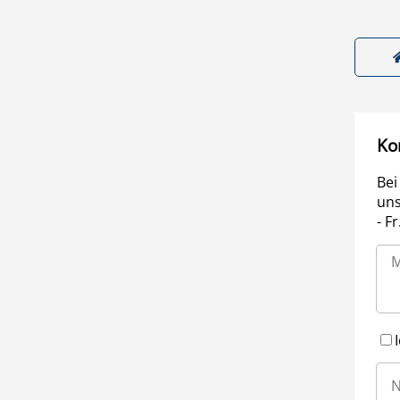
Ko
Bei
uns
- F