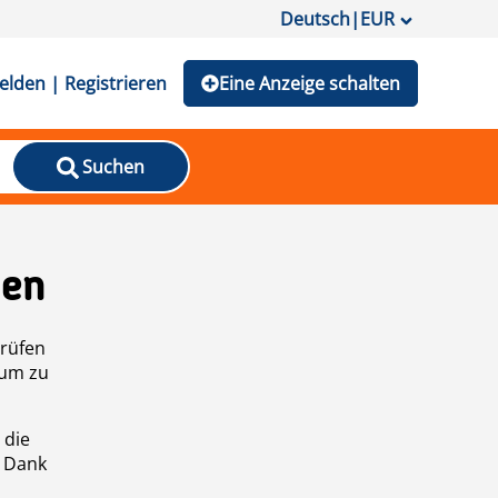
Deutsch
|
EUR
lden | Registrieren
Eine Anzeige schalten
Suchen
den
prüfen
 um zu
 die
n Dank