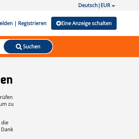
Deutsch
|
EUR
lden | Registrieren
Eine Anzeige schalten
Suchen
den
prüfen
 um zu
 die
n Dank