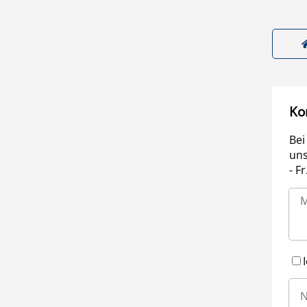
Ko
Bei
uns
- F