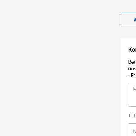
Ko
Bei
uns
- F