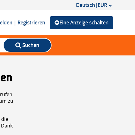
Deutsch
|
EUR
lden | Registrieren
Eine Anzeige schalten
Suchen
den
prüfen
 um zu
 die
n Dank