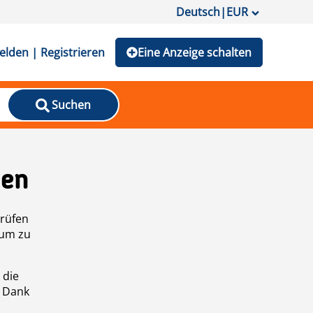
Deutsch
|
EUR
lden | Registrieren
Eine Anzeige schalten
Suchen
den
prüfen
 um zu
 die
n Dank