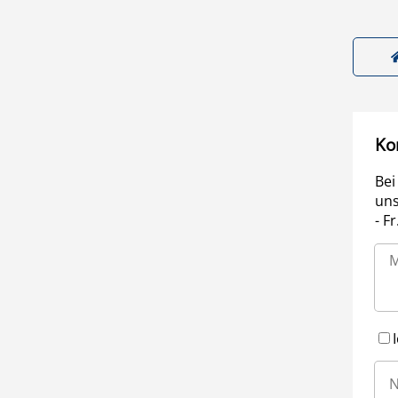
Ko
Bei
uns
- F