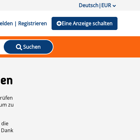
Deutsch
|
EUR
lden | Registrieren
Eine Anzeige schalten
Suchen
den
prüfen
 um zu
 die
n Dank