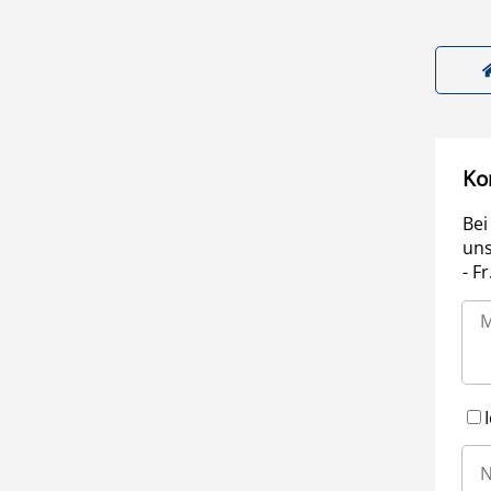
Ko
Bei
uns
- F