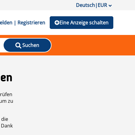
Deutsch
|
EUR
lden | Registrieren
Eine Anzeige schalten
Suchen
den
prüfen
 um zu
 die
n Dank