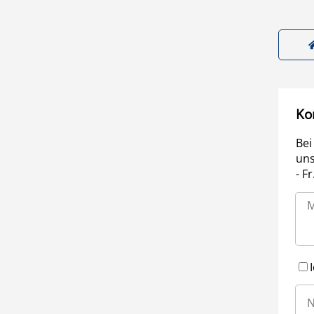
Ko
Bei
uns
- F