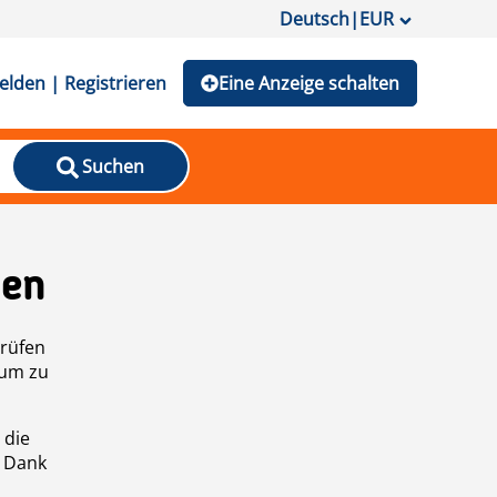
Deutsch
|
EUR
lden | Registrieren
Eine Anzeige schalten
Suchen
den
prüfen
 um zu
 die
n Dank