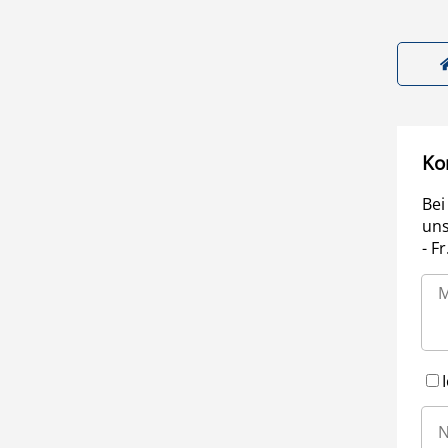
Ko
Bei
uns
- F