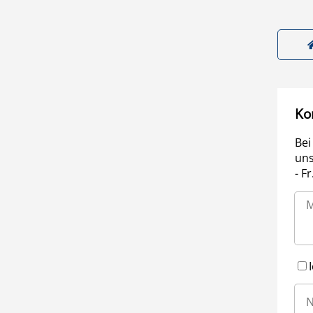
Ko
Bei
uns
- F