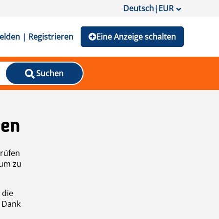
Deutsch
|
EUR
lden | Registrieren
Eine Anzeige schalten
Suchen
den
prüfen
 um zu
 die
n Dank