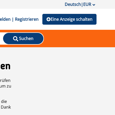
Deutsch
|
EUR
lden | Registrieren
Eine Anzeige schalten
Suchen
den
prüfen
 um zu
 die
n Dank