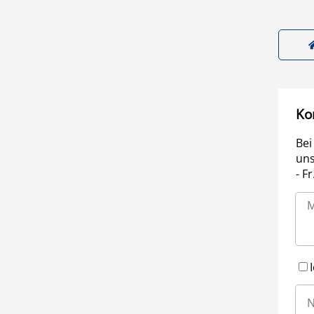
Ko
Bei
uns
- F