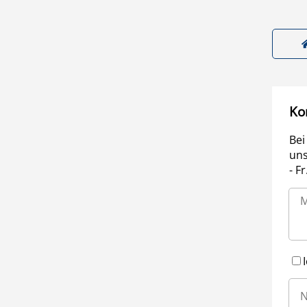
Ko
Bei
uns
- F