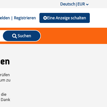
Deutsch
|
EUR
lden | Registrieren
Eine Anzeige schalten
Suchen
den
prüfen
 um zu
 die
n Dank