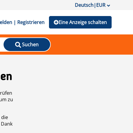
Deutsch
|
EUR
lden | Registrieren
Eine Anzeige schalten
Suchen
den
prüfen
 um zu
 die
n Dank