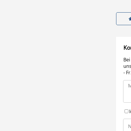
Ko
Bei
uns
- F