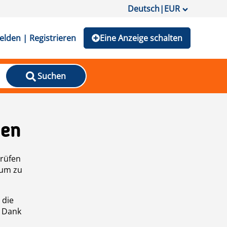
Deutsch
|
EUR
lden | Registrieren
Eine Anzeige schalten
Suchen
den
prüfen
 um zu
 die
n Dank