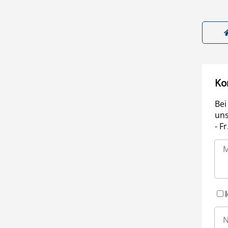
Ko
Bei
uns
- F