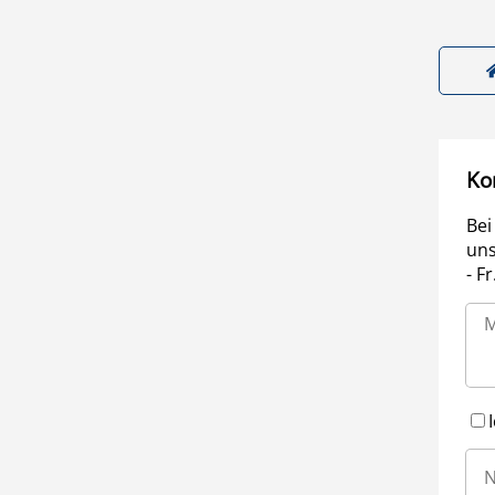
Ko
Bei
uns
- F