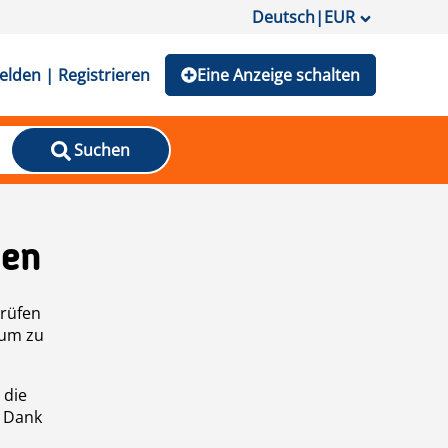
Deutsch
|
EUR
lden | Registrieren
Eine Anzeige schalten
Suchen
den
prüfen
 um zu
 die
n Dank