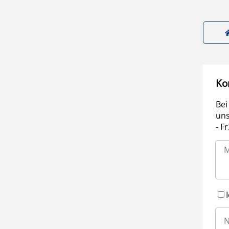
Ko
Bei
uns
- F