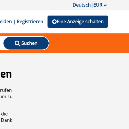
Deutsch
|
EUR
lden | Registrieren
Eine Anzeige schalten
Suchen
den
prüfen
 um zu
 die
n Dank