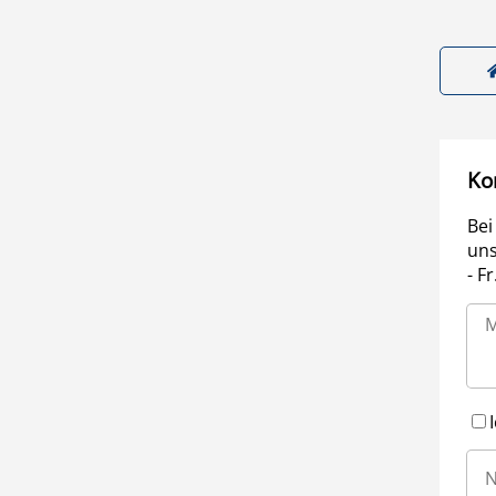
Ko
Bei
uns
- F