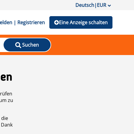
Deutsch
|
EUR
lden | Registrieren
Eine Anzeige schalten
Suchen
den
prüfen
 um zu
 die
n Dank