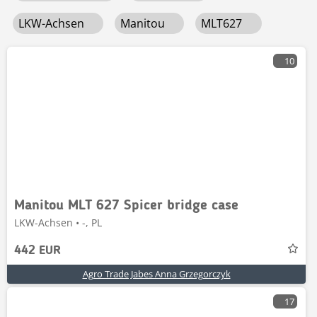
LKW-Achsen
Manitou
MLT627
10
Manitou MLT 627 Spicer bridge case
LKW-Achsen • -, PL
442 EUR
Agro Trade Jabes Anna Grzegorczyk
17