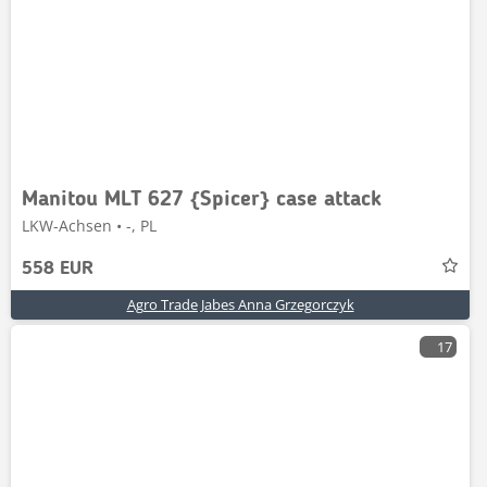
Manitou MLT 627 {Spicer} case attack
LKW-Achsen • -, PL
558 EUR
Agro Trade Jabes Anna Grzegorczyk
17