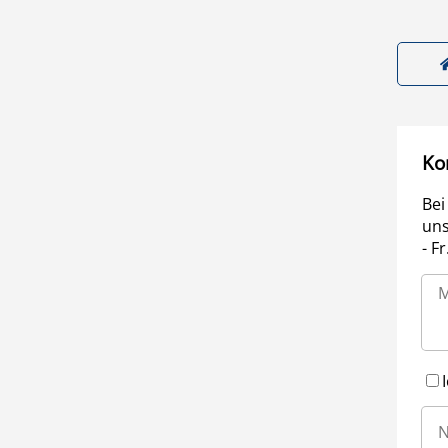
Ko
Bei
uns
- F