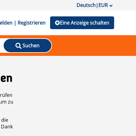
Deutsch
|
EUR
lden | Registrieren
Eine Anzeige schalten
Suchen
den
prüfen
 um zu
 die
n Dank