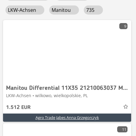
LKW-Achsen
Manitou
735
9
Manitou Differential 11X35 21210063037 Manitou MT 735
LKW-Achsen • wilkowo, wielkopolskie, PL
1.512 EUR
Agro Trade Jabes Anna Grzegorczyk
11