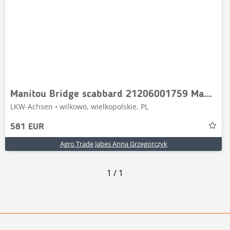
Manitou Bridge scabbard 21206001759 Manitou MT 735
LKW-Achsen • wilkowo, wielkopolskie, PL
581 EUR
Agro Trade Jabes Anna Grzegorczyk
1
/
1