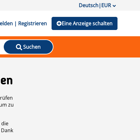
Deutsch
|
EUR
lden | Registrieren
Eine Anzeige schalten
Suchen
den
prüfen
 um zu
 die
n Dank