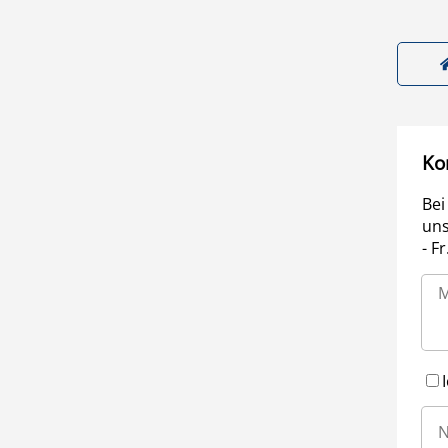
Ko
Bei
uns
- F