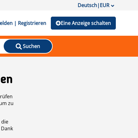
Deutsch
|
EUR
lden | Registrieren
Eine Anzeige schalten
Suchen
den
prüfen
 um zu
 die
n Dank