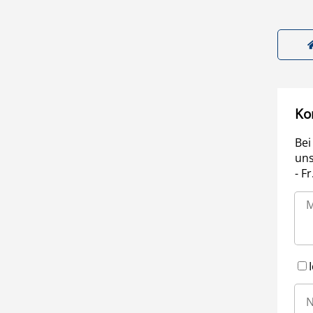
Ko
Bei
uns
- F