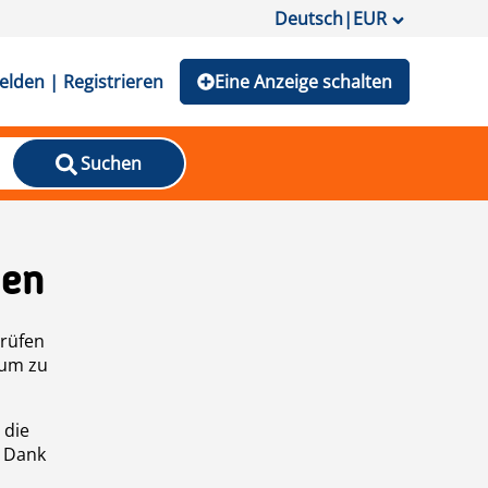
Deutsch
|
EUR
lden | Registrieren
Eine Anzeige schalten
Suchen
den
prüfen
 um zu
 die
n Dank