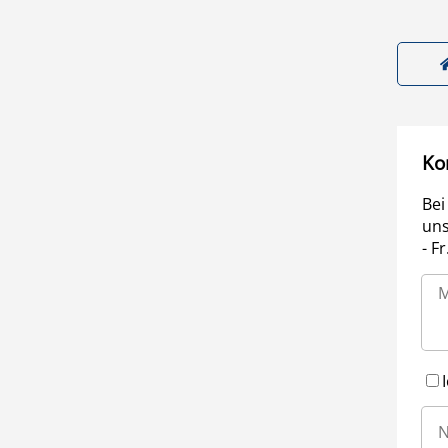
Ko
Bei
uns
- F