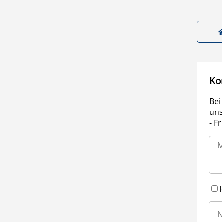
Ko
Bei
uns
- F