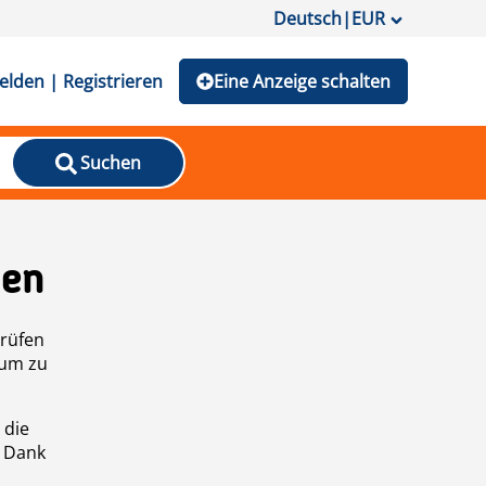
Deutsch
|
EUR
lden | Registrieren
Eine Anzeige schalten
Suchen
den
prüfen
 um zu
 die
n Dank