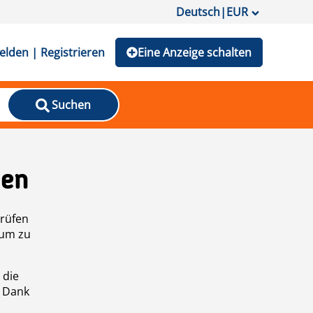
Deutsch
|
EUR
lden | Registrieren
Eine Anzeige schalten
Suchen
den
prüfen
 um zu
 die
n Dank