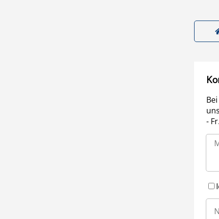
Ko
Bei
uns
- F