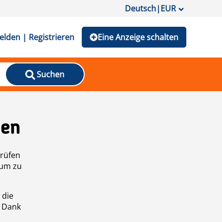
Deutsch
|
EUR
lden | Registrieren
Eine Anzeige schalten
Suchen
den
prüfen
 um zu
 die
n Dank