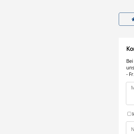
Ko
Bei
uns
- F