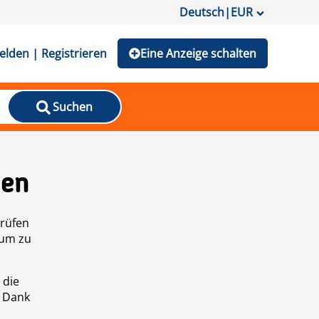
Deutsch
|
EUR
lden | Registrieren
Eine Anzeige schalten
Suchen
den
prüfen
 um zu
 die
n Dank