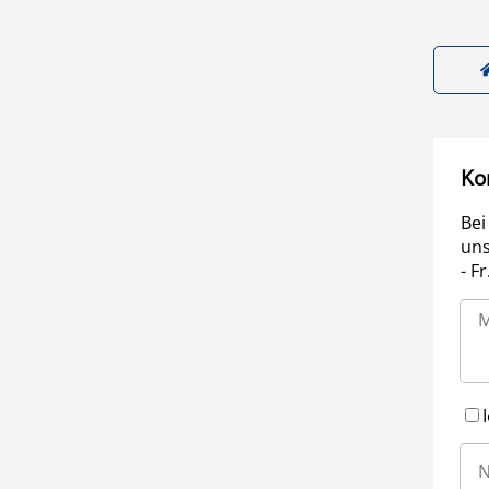
Ko
Bei
uns
- F