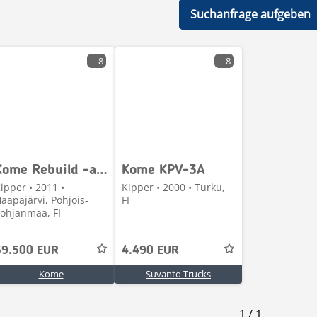
Suchanfrage aufgeben
8
8
Kome Rebuild -auka-5
Kome KPV-3A
ipper • 2011 •
Kipper • 2000 • Turku,
aapajärvi, Pohjois-
FI
ohjanmaa, FI
59.500 EUR
4.490 EUR
Kome
Suvanto Trucks
1
/
1