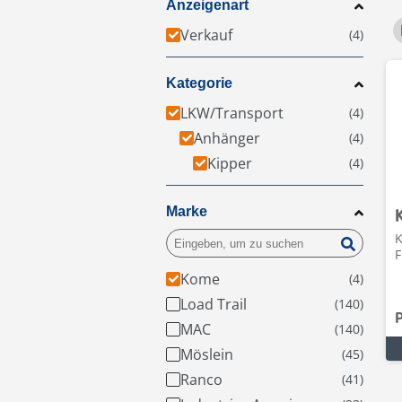
Anzeigenart
Verkauf
Kategorie
LKW/Transport
Anhänger
Kipper
Marke
K
F
Kome
Load Trail
MAC
Möslein
Ranco