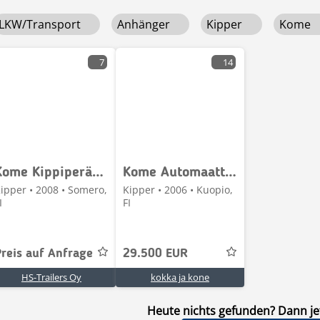
LKW/Transport
Anhänger
Kipper
Kome
7
14
Kome Kippiperävaunu
Kome Automaattikasetti RKP
ipper • 2008 • Somero,
Kipper • 2006 • Kuopio,
I
FI
Preis auf Anfrage
29.500 EUR
HS-Trailers Oy
kokka ja kone
Heute nichts gefunden? Dann jet