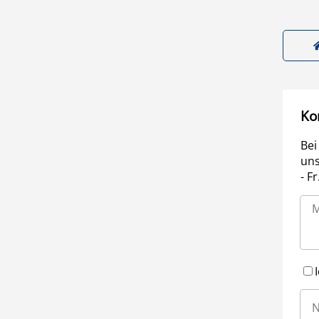
Ko
Bei
uns
- F