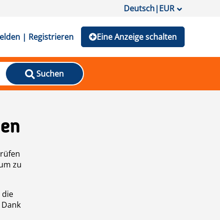
Deutsch
|
EUR
lden | Registrieren
Eine Anzeige schalten
Suchen
den
prüfen
 um zu
 die
n Dank