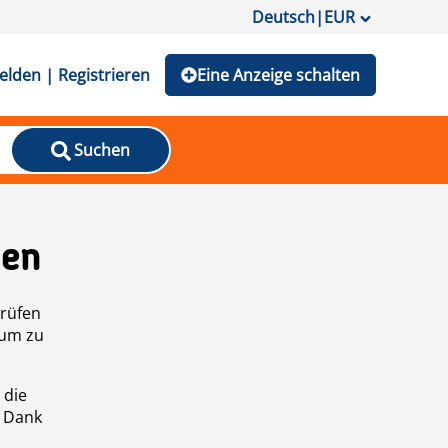
Deutsch
|
EUR
lden | Registrieren
Eine Anzeige schalten
Suchen
den
prüfen
 um zu
 die
n Dank