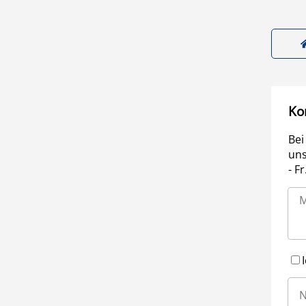
Ko
Bei
uns
- F