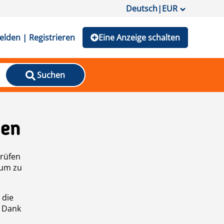
Deutsch
|
EUR
lden | Registrieren
Eine Anzeige schalten
Suchen
den
prüfen
 um zu
 die
n Dank