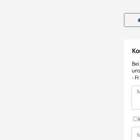
Ko
Bei
uns
- F