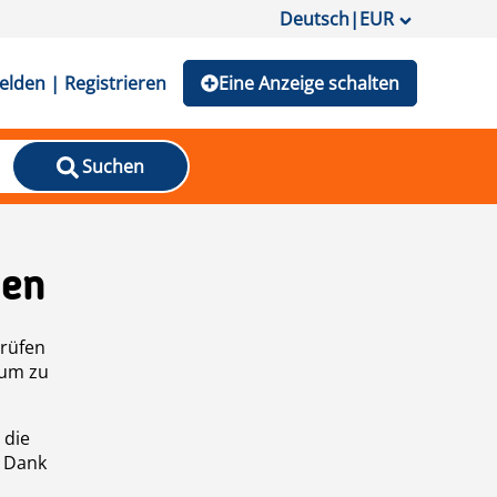
Deutsch
|
EUR
lden | Registrieren
Eine Anzeige schalten
Suchen
den
prüfen
 um zu
 die
n Dank