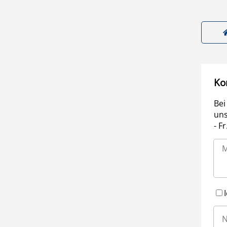
Ko
Bei
uns
- F