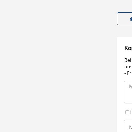
Ko
Bei
uns
- F