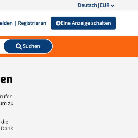
Deutsch
|
EUR
lden | Registrieren
Eine Anzeige schalten
Suchen
den
prüfen
 um zu
 die
n Dank