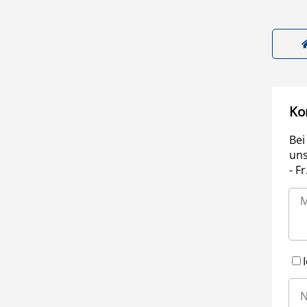
Ko
Bei
uns
- F