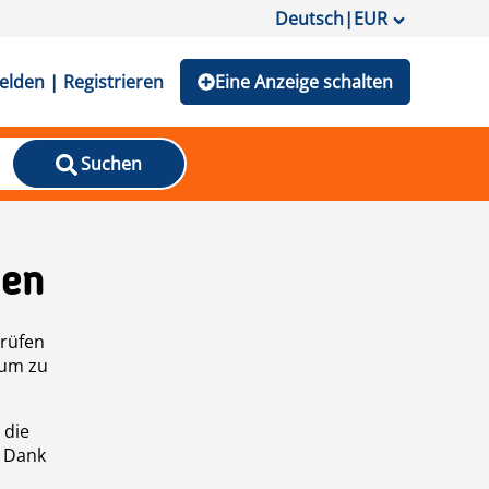
Deutsch
|
EUR
lden | Registrieren
Eine Anzeige schalten
Suchen
den
prüfen
 um zu
 die
n Dank