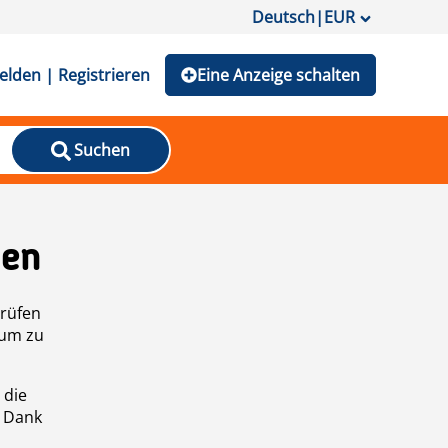
Deutsch
|
EUR
lden | Registrieren
Eine Anzeige schalten
Suchen
den
prüfen
 um zu
 die
n Dank