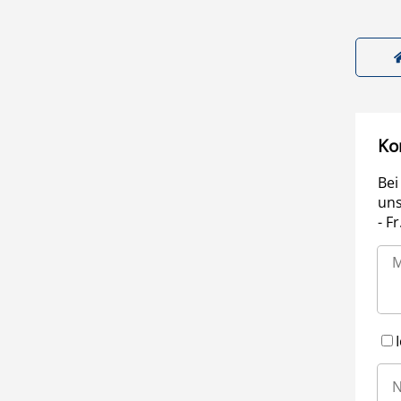
Ko
Bei
uns
- F