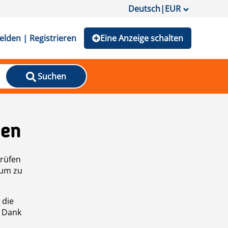
Deutsch
|
EUR
lden | Registrieren
Eine Anzeige schalten
Suchen
den
prüfen
 um zu
 die
n Dank