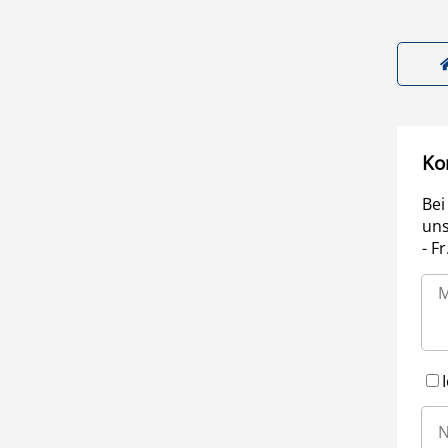
Ko
Bei
uns
- F