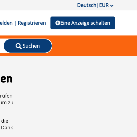
Deutsch
|
EUR
lden | Registrieren
Eine Anzeige schalten
Suchen
den
prüfen
 um zu
 die
n Dank