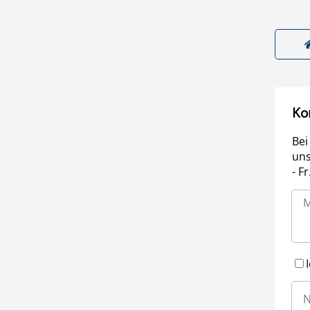
Ko
Bei
uns
- F