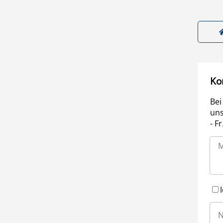
Ko
Bei
uns
- F