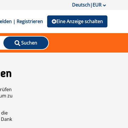
Deutsch
|
EUR
lden | Registrieren
Eine Anzeige schalten
Suchen
den
prüfen
 um zu
 die
n Dank