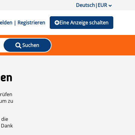
Deutsch
|
EUR
lden | Registrieren
Eine Anzeige schalten
Suchen
den
prüfen
 um zu
 die
n Dank