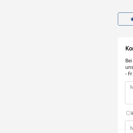
Ko
Bei
uns
- F