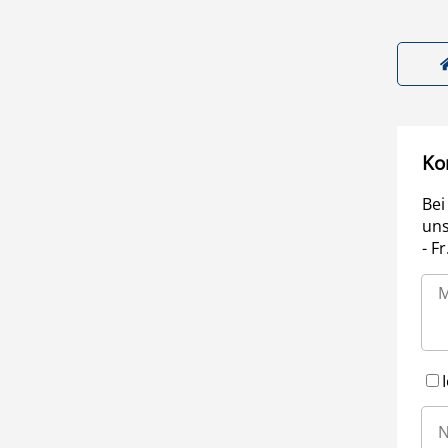
Ko
Bei
uns
- F