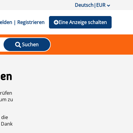
Deutsch
|
EUR
lden | Registrieren
Eine Anzeige schalten
Suchen
den
prüfen
 um zu
 die
n Dank