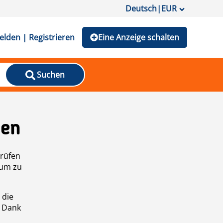
Deutsch
|
EUR
lden | Registrieren
Eine Anzeige schalten
Suchen
den
prüfen
 um zu
 die
n Dank