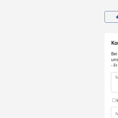
Ko
Bei
uns
- F