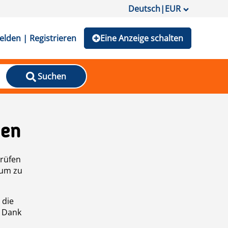
Deutsch
|
EUR
lden | Registrieren
Eine Anzeige schalten
Suchen
den
prüfen
 um zu
 die
n Dank