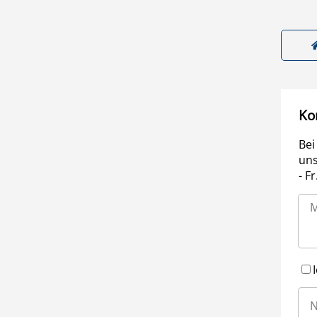
Ko
Bei
uns
- F