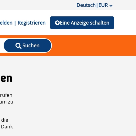
Deutsch
|
EUR
lden | Registrieren
Eine Anzeige schalten
Suchen
den
prüfen
 um zu
 die
n Dank