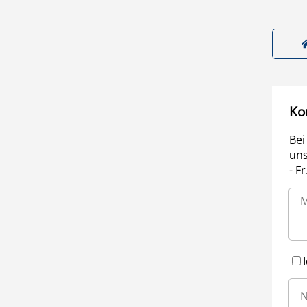
Ko
Bei
uns
- F