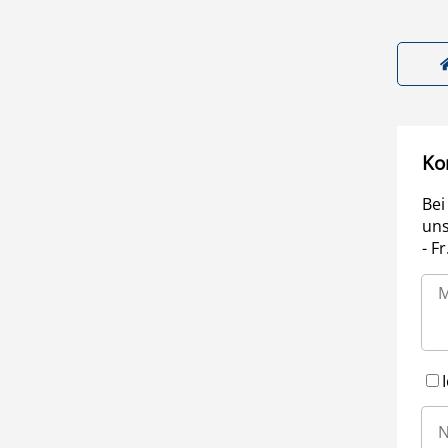
Ko
Bei
uns
- F