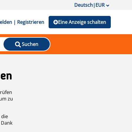
Deutsch
|
EUR
lden | Registrieren
Eine Anzeige schalten
Suchen
den
prüfen
 um zu
 die
n Dank