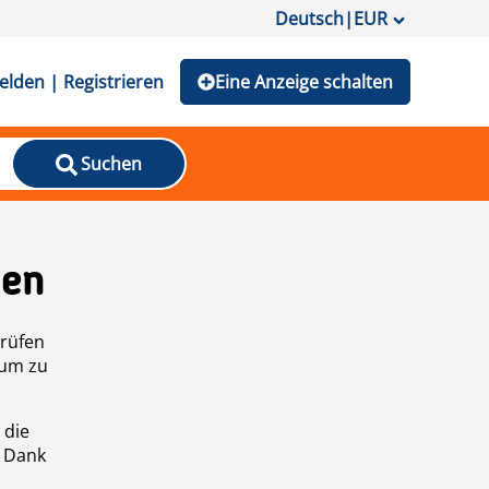
Deutsch
|
EUR
lden | Registrieren
Eine Anzeige schalten
Suchen
den
prüfen
 um zu
 die
n Dank