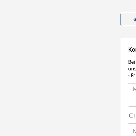
Ko
Bei
uns
- F