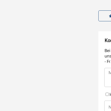
Ko
Bei
uns
- F