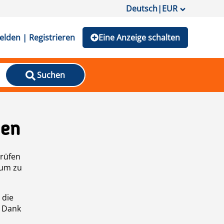
Deutsch
|
EUR
lden | Registrieren
Eine Anzeige schalten
Suchen
den
prüfen
 um zu
 die
n Dank