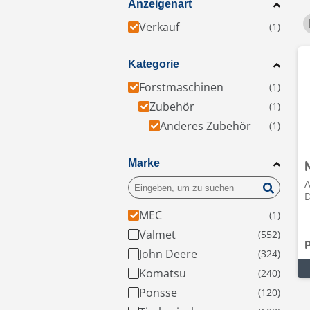
Anzeigenart
Verkauf
Kategorie
Forstmaschinen
Zubehör
Anderes Zubehör
Marke
A
MEC
Valmet
John Deere
Komatsu
Ponsse