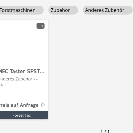
Forstmaschinen
Zubehör
Anderes Zubehör
1
MEC Taster SPST, SMD 50 mA @ 24 V dc
nderes Zubehör • -,
DE
Preis auf Anfrage
Forest Tec
1
/
1