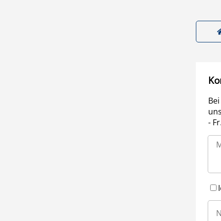
Ko
Bei
uns
- F