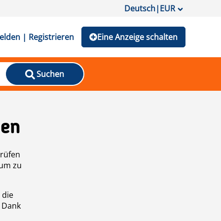
Deutsch
|
EUR
lden | Registrieren
Eine Anzeige schalten
Suchen
den
prüfen
 um zu
 die
n Dank