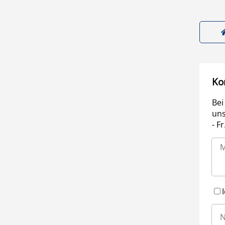
Ko
Bei
uns
- F