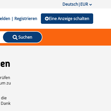
Deutsch
|
EUR
lden | Registrieren
Eine Anzeige schalten
Suchen
den
prüfen
 um zu
 die
n Dank