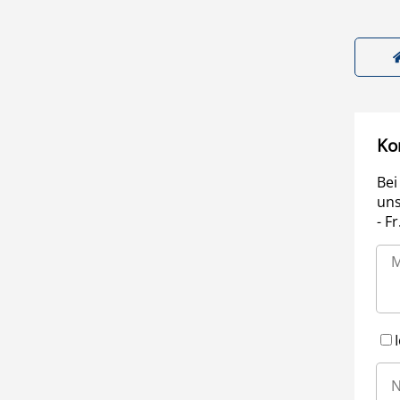
Ko
Bei
uns
- F