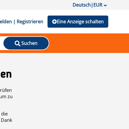
Deutsch
|
EUR
lden | Registrieren
Eine Anzeige schalten
Suchen
den
prüfen
 um zu
 die
n Dank