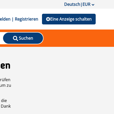
Deutsch
|
EUR
lden | Registrieren
Eine Anzeige schalten
Suchen
den
prüfen
 um zu
 die
n Dank