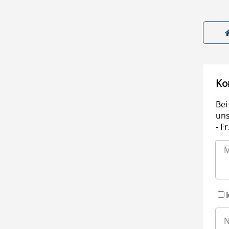
Ko
Bei
uns
- F