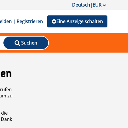
Deutsch
|
EUR
lden | Registrieren
Eine Anzeige schalten
Suchen
den
prüfen
 um zu
 die
n Dank