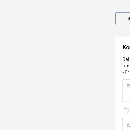
Ko
Bei
uns
- F